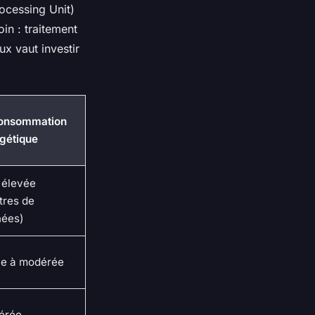
ocessing Unit)
in : traitement
ux vaut investir
Consommation
gétique
 élevée
tres de
ées)
le à modérée
érée