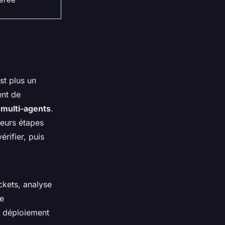
st plus un
ent de
multi-agents
.
ieurs étapes
rifier, puis
ickets, analyse
de
de déploiement