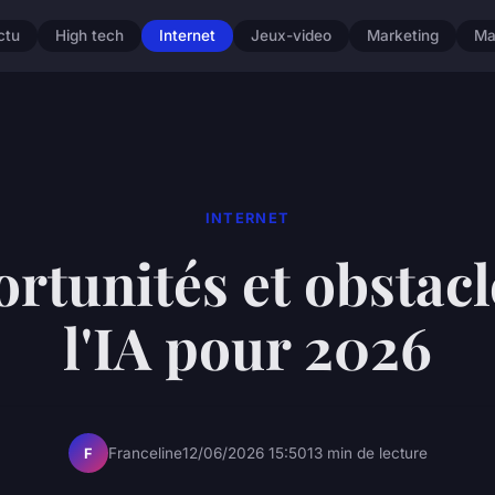
ctu
High tech
Internet
Jeux-video
Marketing
Ma
INTERNET
rtunités et obstacl
l'IA pour 2026
Franceline
12/06/2026 15:50
13 min de lecture
F