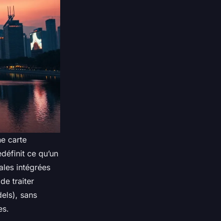
ne carte
définit ce qu’un
ales intégrées
e traiter
els), sans
es.