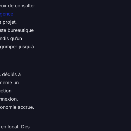
eux de consulter
ligence-
 projet,
oste bureautique
andis qu’un
 grimper jusqu’à
 dédiés à
e même un
ction
onnexion.
utonomie accrue.
 en local. Des