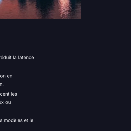
réduit la latence
ion en
n.
cent les
aux ou
s modèles et le