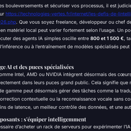
es bouleversements et sécuriser vos processus, il est judici
sur
https://technologies-vertes.fr/internet/les-defis-de-lintel
2026.php
. Que vous soyez freelance, développeur ou chef de
 en matériel local peut varier fortement selon l’usage. Un p
cuter des agents IA simples oscille entre
800 et 1 500 €
, t
l’inférence ou à l’entraînement de modèles spécialisés peut
dge AI et des puces spécialisées
comme Intel, AMD ou NVIDIA intègrent désormais des cœurs
directement dans leurs puces grand public. Cela signifie qu
 de gamme peut désormais gérer des tâches comme la tradu
correction contextuelle ou la reconnaissance vocale sans c
ins de latence, un meilleur contrôle des données, et une a
posants : s'équiper intelligemment
cessaire d’acheter un rack de serveurs pour expérimenter l’IA