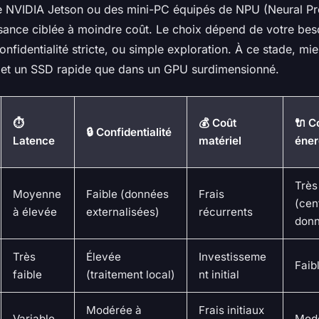
 NVIDIA Jetson ou des mini-PC équipés de NPU (Neural Pr
ssance ciblée à moindre coût. Le choix dépend de votre beso
onfidentialité stricte, ou simple exploration. À ce stade, mie
 et un SSD rapide que dans un GPU surdimensionné.
⏱️
💰 Coût
🔌 
🔒 Confidentialité
Latence
matériel
éner
Très
Moyenne
Faible (données
Frais
(cen
à élevée
externalisées)
récurrents
donn
Très
Élevée
Investisseme
Faib
faible
(traitement local)
nt initial
Modérée à
Frais initiaux
Variable
Mod