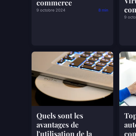
Vir
commerce
co
9 octobre 2024
8 min
9 oct
Top
Quels sont les
aut
avantages de
co
l'utilisation de la