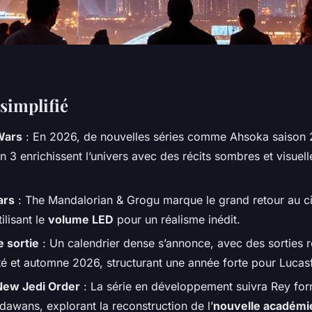
simplifié
Wars
: En 2026, de nouvelles séries comme
Ahsoka
saison 
n 3 enrichissent l’univers avec des récits sombres et visuel
ars
:
The Mandalorian & Grogu
marque le grand retour au 
ilisant le
volume LED
pour un réalisme inédit.
e sortie
: Un calendrier dense s’annonce, avec des sorties r
té et automne 2026, structurant une année forte pour Lucasf
 New Jedi Order
: La série en développement suivra
Rey
for
awans, explorant la reconstruction de l’
nouvelle académi