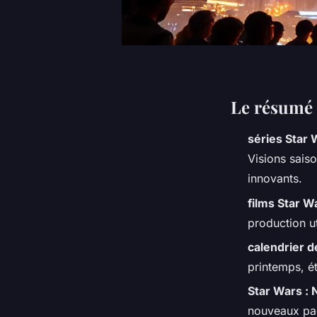
Le résumé 
séries Star 
Visions
saiso
innovants.
films Star W
production ut
calendrier d
printemps, é
Star Wars :
nouveaux pad