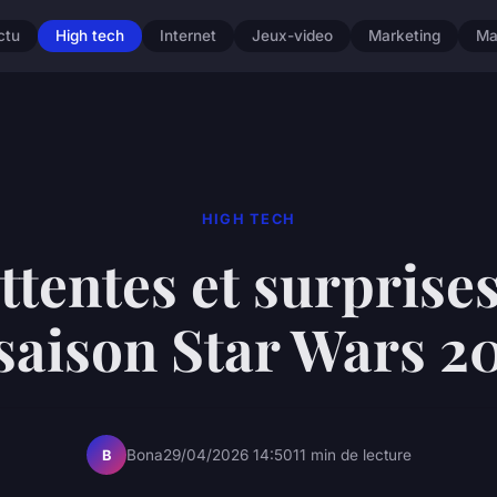
ctu
High tech
Internet
Jeux-video
Marketing
Ma
HIGH TECH
ttentes et surprise
 saison Star Wars 2
Bona
29/04/2026 14:50
11 min de lecture
B