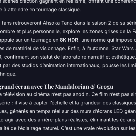
es scènes d’action gagnent en réalisme, offrant une cohérenc
ile à atteindre en tournage classique.
es fans retrouveront Ahsoka Tano dans la saison 2 de sa sé
 sombre et plus personnelle, explore les zones grises de la F
s’appuie sur un tournage en
8K HDR
, une norme qui impose 
es de matériel de visionnage. Enfin, à l’automne,
Star Wars 
, confirmant son statut de laboratoire narratif et esthétiqu
 par des studios d’animation internationaux, pousse les limi
chnique.
 grand écran avec The Mandalorian & Grogu
 télévision au cinéma n’est pas anodin. Ce film n’est pas 
série : il vise à capter l’échelle et la grandeur des classique
es, générés en temps réel sur des murs d’écrans LED géan
teragir avec des arrière-plans réalistes, éliminant les écrans
lité de l’éclairage naturel. C’est une vraie révolution sur le