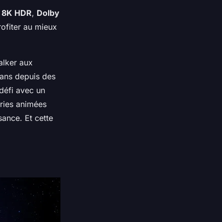
t
8K HDR
,
Dolby
ofiter au mieux
alker aux
fans depuis des
défi avec un
éries animées
sance. Et cette