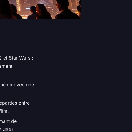
2 et
Star Wars :
lement
cinéma avec une
éparties entre
ilm.
mant de
e Jedi
.