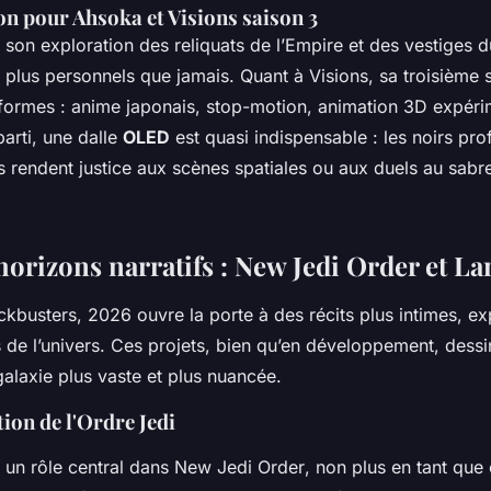
on pour Ahsoka et Visions saison 3
son exploration des reliquats de l’Empire et des vestiges d
 plus personnels que jamais. Quant à
Visions
, sa troisième 
s formes : anime japonais, stop-motion, animation 3D expéri
 parti, une dalle
OLED
est quasi indispensable : les noirs pro
is rendent justice aux scènes spatiales ou aux duels au sabr
orizons narratifs : New Jedi Order et L
kbusters, 2026 ouvre la porte à des récits plus intimes, ex
s de l’univers. Ces projets, bien qu’en développement, dessi
alaxie plus vaste et plus nuancée.
ion de l'Ordre Jedi
un rôle central dans
New Jedi Order
, non plus en tant que