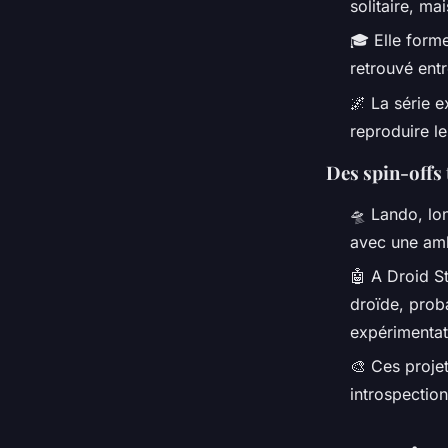
solitaire, m
🎓 Elle form
retrouvé entr
🌌 La série e
reproduire l
Des spin-offs 
🛸
Lando
, l
avec une amb
🤖
A Droid S
droïde, prob
expérimenta
🎨 Ces projet
introspection