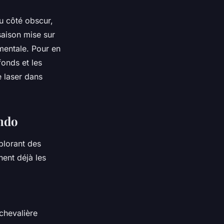
u côté obscur,
saison mise sur
mentale. Pour en
fonds et les
e laser dans
ando
plorant des
nent déjà les
 chevalière