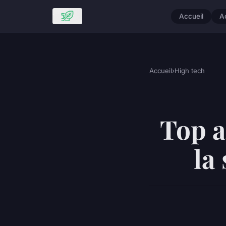
Accueil
A
Accueil
›
High tech
Top a
la