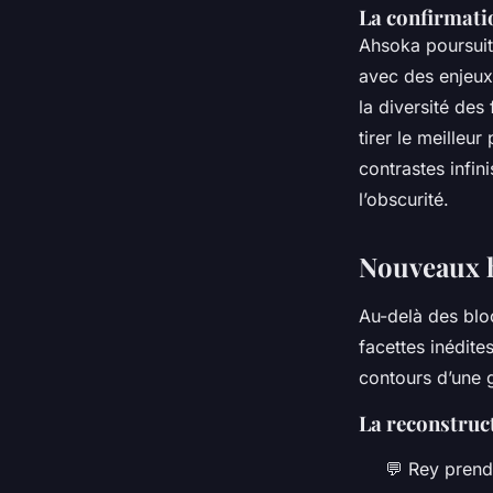
La confirmati
Ahsoka poursuit 
avec des enjeux
la diversité de
tirer le meilleur
contrastes infin
l’obscurité.
Nouveaux h
Au-delà des bloc
facettes inédite
contours d’une g
La reconstruct
💬
Rey
prend 