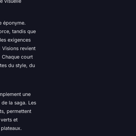
e visuelle
rie éponyme.
orce, tandis que
des exigences
: Visions
revient
e. Chaque court
tes du style, du
simplement une
s de la saga. Les
ts, permettent
 verts et
s plateaux.