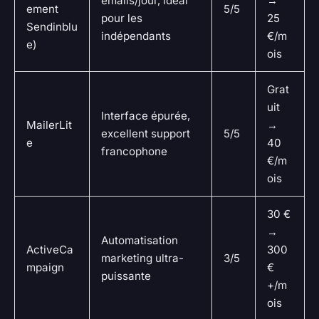
emails/jour, idéal
→
ement
5/5
pour les
25
Sendinblu
indépendants
€/m
e)
ois
Grat
uit
Interface épurée,
MailerLit
→
excellent support
5/5
e
40
francophone
€/m
ois
30 €
→
Automatisation
ActiveCa
300
marketing ultra-
3/5
mpaign
€
puissante
+/m
ois