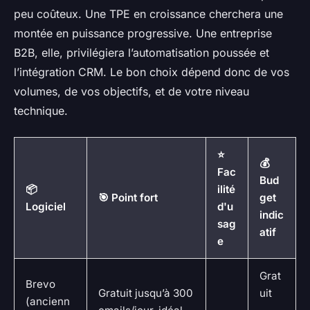
peu coûteux. Une TPE en croissance cherchera une
montée en puissance progressive. Une entreprise
B2B, elle, privilégiera l’automatisation poussée et
l’intégration CRM. Le bon choix dépend donc de vos
volumes, de vos objectifs, et de votre niveau
technique.
⭐
💰
Fac
Bud
📦
ilité
🎯 Point fort
get
Logiciel
d'u
indic
sag
atif
e
Grat
Brevo
Gratuit jusqu’à 300
uit
(ancienn