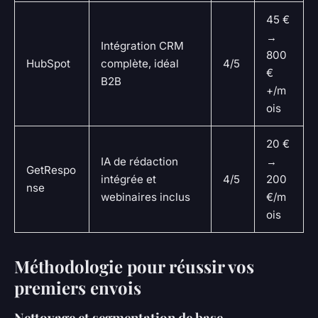
45 €
→
Intégration CRM
800
HubSpot
complète, idéal
4/5
€
B2B
+/m
ois
20 €
IA de rédaction
→
GetRespo
intégrée et
4/5
200
nse
webinaires inclus
€/m
ois
Méthodologie pour réussir vos
premiers envois
Nettoyage et segmentation de base