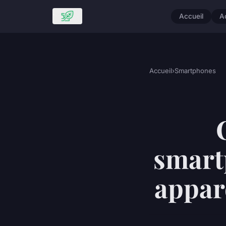
Accueil
A
Accueil
›
Smartphones
smart
appare