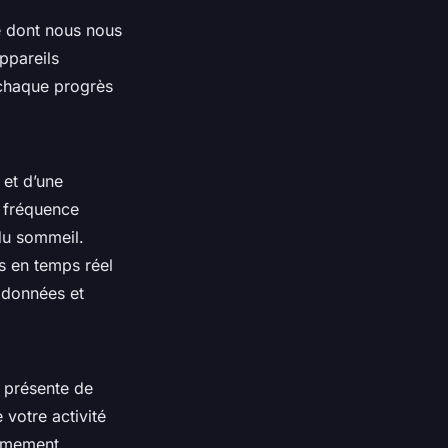
e dont nous nous
ppareils
 chaque progrès
 et d’une
a fréquence
 du sommeil.
s en temps réel
 données et
s présente de
 votre activité
ièmement,