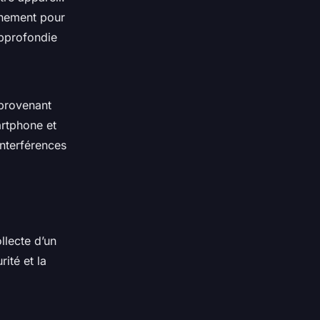
aînement pour
approfondie
 provenant
artphone et
interférences
llecte d’un
ité et la