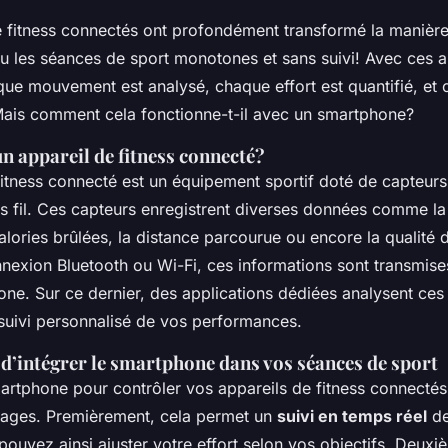
e fitness connectés ont profondément transformé la manièr
eu les séances de sport monotones et sans suivi! Avec ces a
aque mouvement est analysé, chaque effort est quantifié, et
 Mais comment cela fonctionne-t-il avec un smartphone?
n appareil de fitness connecté?
fitness connecté est un équipement sportif doté de capteurs
ns fil. Ces capteurs enregistrent diverses données comme l
alories brûlées, la distance parcourue ou encore la qualité
nexion Bluetooth ou Wi-Fi, ces informations sont transmise
one. Sur ce dernier, des applications dédiées analysent ces
 suivi personnalisé de vos performances.
 d’intégrer le smartphone dans vos séances de sport
martphone pour contrôler vos appareils de fitness connecté
ages. Premièrement, cela permet un
suivi en temps réel
de
pouvez ainsi ajuster votre effort selon vos objectifs. Deux