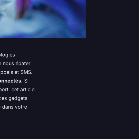
ologies
e nous épater
appels et SMS.
connectés
. Si
rt, cet article
 ces gadgets
 dans votre