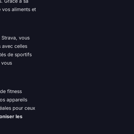
s. Grâce à sa
 vos aliments et
c Strava, vous
 avec celles
s de sportifs
r vous
de fitness
os appareils
déales pour ceux
oniser les