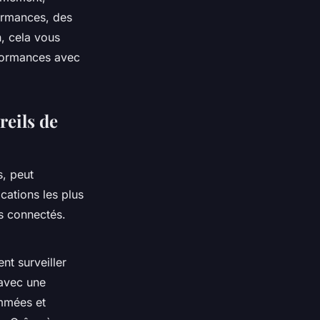
formances, des
, cela vous
formances avec
reils de
s, peut
cations les plus
ss connectés.
nt surveiller
 avec une
mées et