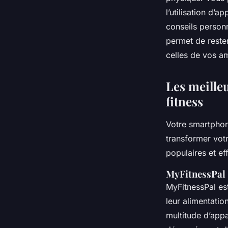
l’utilisation d’
conseils person
permet de reste
celles de vos a
Les meilleu
fitness
Votre smartphon
transformer vot
populaires et ef
MyFitnessPal 
MyFitnessPal est
leur alimentati
multitude d’app