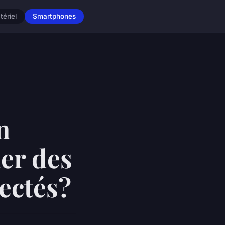
tériel
Smartphones
n
er des
nectés?