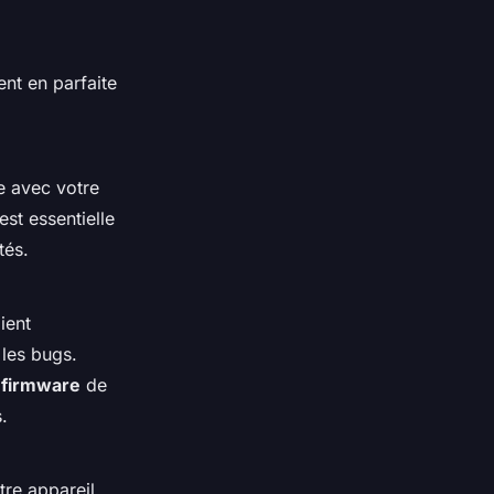
nt en parfaite
le avec votre
est essentielle
tés.
ient
 les bugs.
e
firmware
de
.
tre appareil.