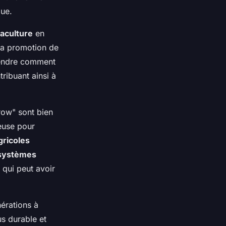
que.
aculture
en
 la promotion de
prendre comment
ribuant ainsi à
w" sont bien
ieuse pour
gricoles
systèmes
 qui peut avoir
érations à
s durable et