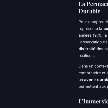
La Permacu
Durable
Pour comprendre 
représente la
pe
années 1970, la
l’observation d
diversité des c
résilients.
Dans un contex
comprendre et a
un
avenir durab
permettent aux 
L’Immersio