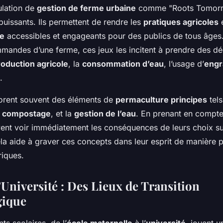
ulation de
gestion de ferme urbaine
comme "Roots Tomorr
 puissants. Ils permettent de rendre les
pratiques agricoles
e
re
accessibles et engageants pour des publics de tous âges.
mandes d’une ferme, ces jeux les incitent à prendre des dé
roduction agricole
, la
consommation d’eau
, l’usage d’
engr
.
orent souvent des éléments de
permaculture principes
tels
a
compostage
, et la
gestion de l’eau
. En prenant en compte
vent voir immédiatement les conséquences de leurs choix sur
ela aide à graver ces concepts dans leur esprit de manière 
riques.
l’Université : Des Lieux de Transition
gique