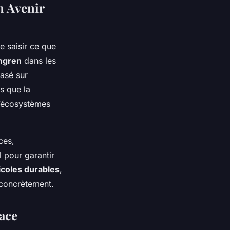
n Avenir
e saisir ce que
mgren
dans les
basé sur
ls que la
 d’écosystèmes
ces,
l pour garantir
icoles durables
,
 concrètement.
ace