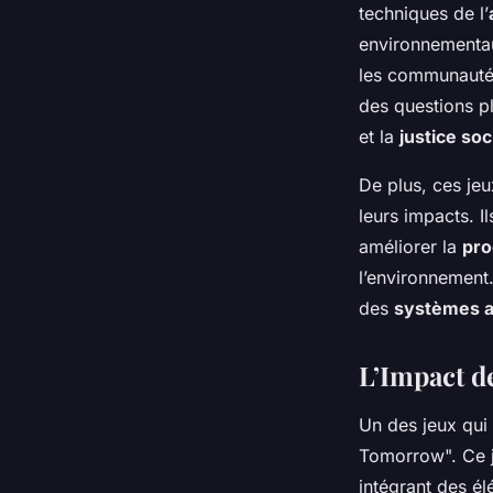
techniques de l’
environnementaux
les communautés
des questions p
et la
justice soc
De plus, ces jeu
leurs impacts. 
améliorer la
pro
l’environnement
des
systèmes a
L’Impact d
Un des jeux qui 
Tomorrow". Ce je
intégrant des é