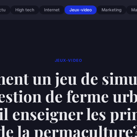
ctu
High tech
Internet
Jeux-video
Marketing
Ma
JEUX-VIDEO
nt un jeu de simu
estion de ferme ur
il enseigner les pri
de la permaculture