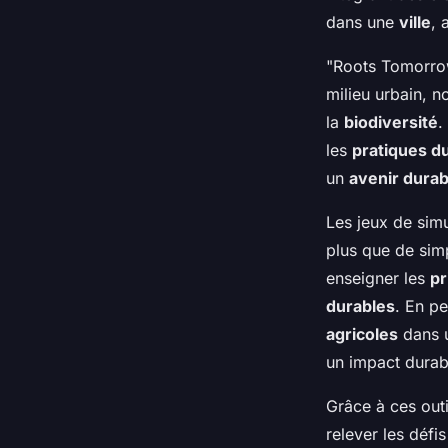
dans une
ville
, 
"Roots Tomorrow
milieu urbain, 
la
biodiversité
.
les
pratiques d
un
avenir durab
Les jeux de sim
plus que de simp
enseigner les
pr
durables
. En p
agricoles
dans u
un impact durabl
Grâce à ces out
relever les défi