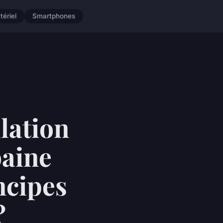
tériel
Smartphones
lation
baine
ncipes
?