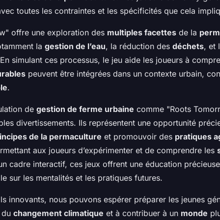
avec toutes les contraintes et les spécificités que cela impli
" offre une exploration des
multiples facettes
de la
perm
notamment la
gestion de l’eau
, la réduction des
déchets
, et
 En simulant ces processus, le jeu aide les joueurs à com
urables
peuvent être intégrées dans un contexte urbain, cont
le
.
ulation de
gestion de ferme urbaine
comme "Roots Tomorro
les divertissements. Ils représentent une opportunité préc
incipes de la permaculture
et promouvoir des
pratiques a
ermettant aux joueurs d’expérimenter et de comprendre les
n cadre interactif, ces jeux offrent une éducation précieuse
e sur les mentalités et les pratiques futures.
ils innovants, nous pouvons espérer préparer les jeunes gén
s du
changement climatique
et à contribuer à un
monde
plu