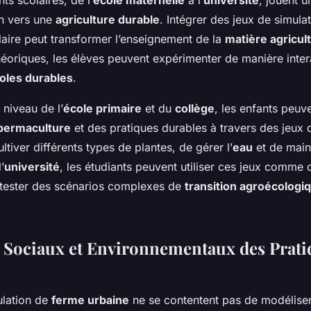
ts scolaires, de l’
école maternelle
à l’
université
, jouent u
on vers une
agriculture durable
. Intégrer des jeux de simula
ire peut transformer l’enseignement de la
matière agricul
éoriques, les élèves peuvent expérimenter de manière inter
oles durables
.
niveau de l’
école primaire
et du
collège
, les enfants peuv
permaculture
et des pratiques durables à travers des jeux q
ltiver différents types de plantes, de gérer l’
eau
et de maint
l’
université
, les étudiants peuvent utiliser ces jeux comme 
 tester des scénarios complexes de
transition agroécologi
 Sociaux et Environnementaux des Prati
ulation de
ferme urbaine
ne se contentent pas de modéliser