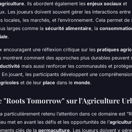
agriculture
. Ils abordent également les
enjeux sociaux
et
. Les joueurs doivent souvent gérer les interactions entre 
 locales, les marchés, et l’environnement. Cela permet de s
lus larges comme la
sécurité alimentaire
, la
consommation
iale
.
x encouragent une réflexion critique sur les
pratiques agri
Ils montrent comment des approches plus durables peuvent
ductivité
mais aussi renforcer les communautés et protége
. En jouant, les participants développent une compréhension
gricoles
et de leur
place
dans le
monde
.
e "Roots Tomorrow" sur l’Agriculture Ur
a particulièrement retenu l’attention dans ce domaine est "
u met en avant les défis et les opportunités de l’
agricultu
léments clés de la
permaculture
. Les joueurs doivent y gér