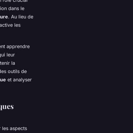
n rôle crucial
tion dans le
ture
. Au lieu de
active les
ent apprendre
ui leur
enir la
des outils de
que
et analyser
ques
 les aspects