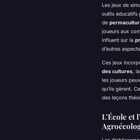
Les jeux de sim
outils éducatifs
de
permacultu
joueurs aux com
influent sur la
p
d’autres aspects
Ces jeux incorp
des cultures
, l
les joueurs peu
qu’ils gèrent. C
des leçons théo
L’École et 
Agroécolo