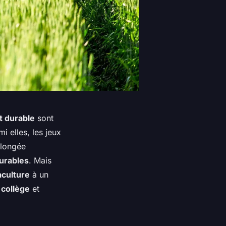
 durable
sont
mi elles, les jeux
plongée
durables
. Mais
aculture
à un
n
collège
et