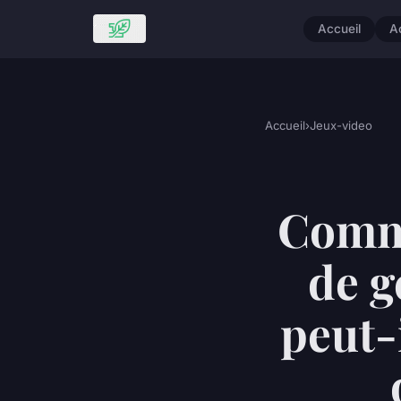
Accueil
A
Accueil
›
Jeux-video
Comme
de g
peut-