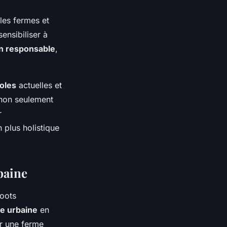
les fermes et
ensibiliser à
 responsable
,
coles
actuelles et
 non seulement
r
 plus holistique
baine
Roots
re urbaine
en
er une ferme