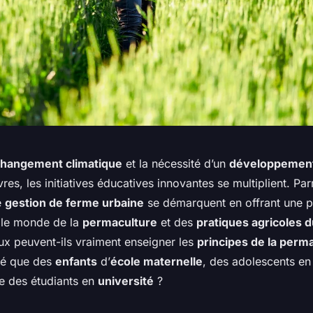
hangement climatique
et la nécessité d’un
développement
vres, les initiatives éducatives innovantes se multiplient. Par
e
gestion de ferme urbaine
se démarquent en offrant une 
 le monde de la
permaculture
et des
pratiques agricoles 
x peuvent-ils vraiment enseigner les
principes de la perm
rié que des
enfants
d’
école maternelle
, des adolescents e
e des étudiants en
université
?